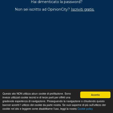
Hai dimenticato la password?
Non sei iscritto ad OpinionCity?
Iscriviti gratis.
Questo sito NON utilizza alcun cookie di profilazione. Sono
Accetto
invece utilizzati cookie tecnici e di terze parti per offrirti una
Regolamento
Privacy
Domande frequenti
Cookie
gradevole esperienza di navigazione. Proseguendo la navigazione o chiudendo questo
policy
banner accetti l' utilizzo dei cookie da parte nostra. Se vuoi saperne di più sull’utilizzo dei
p. iva 13356630155
Copyright © 2026 Advance S.r.L.
cookie nel sito e leggere come disabilitarne l’uso, leggi la nostra
Cookie policy