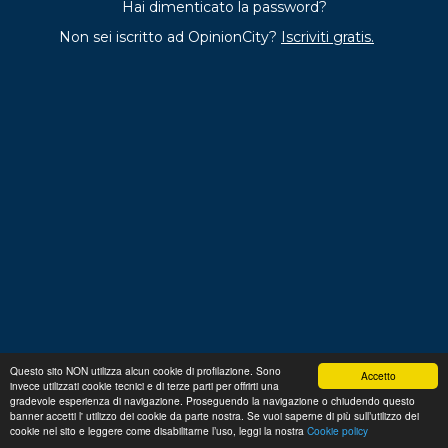
Hai dimenticato la password?
Non sei iscritto ad OpinionCity?
Iscriviti gratis.
Questo sito NON utilizza alcun cookie di profilazione. Sono
Accetto
invece utilizzati cookie tecnici e di terze parti per offrirti una
Regolamento
Privacy
Domande frequenti
Cookie
gradevole esperienza di navigazione. Proseguendo la navigazione o chiudendo questo
policy
banner accetti l' utilizzo dei cookie da parte nostra. Se vuoi saperne di più sull’utilizzo dei
p. iva 13356630155
Copyright © 2026 Advance S.r.L.
cookie nel sito e leggere come disabilitarne l’uso, leggi la nostra
Cookie policy