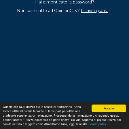
Hai dimenticato la password?
Non sei iscritto ad OpinionCity?
Iscriviti gratis.
Questo sito NON utilizza alcun cookie di profilazione. Sono
Accetto
invece utilizzati cookie tecnici e di terze parti per offrirti una
Regolamento
Privacy
Domande frequenti
Cookie
gradevole esperienza di navigazione. Proseguendo la navigazione o chiudendo questo
policy
banner accetti l' utilizzo dei cookie da parte nostra. Se vuoi saperne di più sull’utilizzo dei
p. iva 13356630155
Copyright © 2026 Advance S.r.L.
cookie nel sito e leggere come disabilitarne l’uso, leggi la nostra
Cookie policy