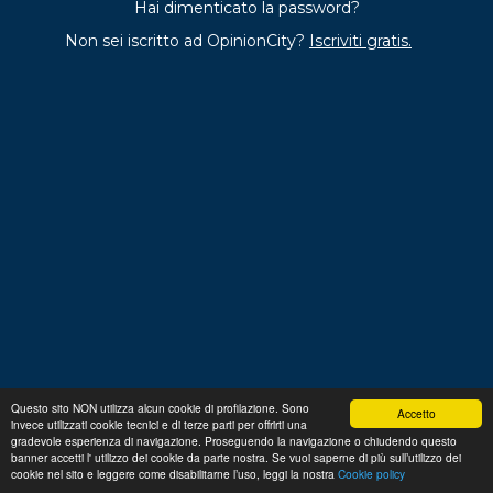
Hai dimenticato la password?
Non sei iscritto ad OpinionCity?
Iscriviti gratis.
Questo sito NON utilizza alcun cookie di profilazione. Sono
Accetto
invece utilizzati cookie tecnici e di terze parti per offrirti una
Regolamento
Privacy
Domande frequenti
Cookie
gradevole esperienza di navigazione. Proseguendo la navigazione o chiudendo questo
policy
banner accetti l' utilizzo dei cookie da parte nostra. Se vuoi saperne di più sull’utilizzo dei
p. iva 13356630155
Copyright © 2026 Advance S.r.L.
cookie nel sito e leggere come disabilitarne l’uso, leggi la nostra
Cookie policy