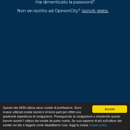
Hai dimenticato la password?
Non sei iscritto ad OpinionCity?
Iscriviti gratis.
Questo sito NON utilizza alcun cookie di profilazione. Sono
Accetto
invece utilizzati cookie tecnici e di terze parti per offrirti una
Regolamento
Privacy
Domande frequenti
Cookie
gradevole esperienza di navigazione. Proseguendo la navigazione o chiudendo questo
policy
banner accetti l' utilizzo dei cookie da parte nostra. Se vuoi saperne di più sull’utilizzo dei
p. iva 13356630155
Copyright © 2026 Advance S.r.L.
cookie nel sito e leggere come disabilitarne l’uso, leggi la nostra
Cookie policy