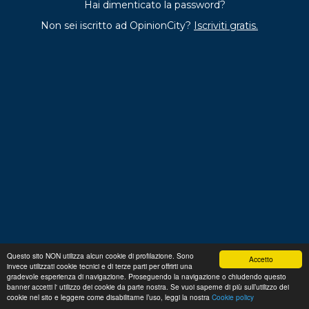
Hai dimenticato la password?
Non sei iscritto ad OpinionCity?
Iscriviti gratis.
Questo sito NON utilizza alcun cookie di profilazione. Sono
Accetto
invece utilizzati cookie tecnici e di terze parti per offrirti una
Regolamento
Privacy
Domande frequenti
Cookie
gradevole esperienza di navigazione. Proseguendo la navigazione o chiudendo questo
policy
banner accetti l' utilizzo dei cookie da parte nostra. Se vuoi saperne di più sull’utilizzo dei
p. iva 13356630155
Copyright © 2026 Advance S.r.L.
cookie nel sito e leggere come disabilitarne l’uso, leggi la nostra
Cookie policy