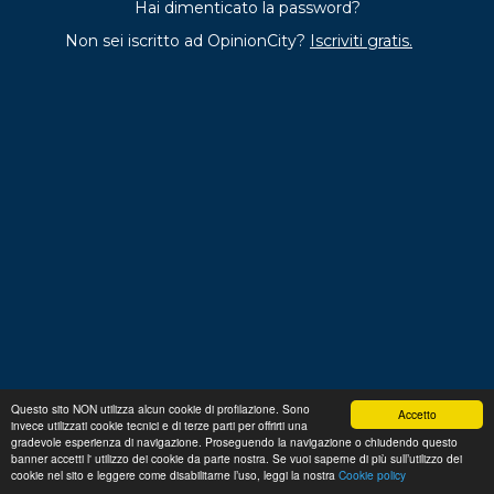
Hai dimenticato la password?
Non sei iscritto ad OpinionCity?
Iscriviti gratis.
Questo sito NON utilizza alcun cookie di profilazione. Sono
Accetto
invece utilizzati cookie tecnici e di terze parti per offrirti una
Regolamento
Privacy
Domande frequenti
Cookie
gradevole esperienza di navigazione. Proseguendo la navigazione o chiudendo questo
policy
banner accetti l' utilizzo dei cookie da parte nostra. Se vuoi saperne di più sull’utilizzo dei
p. iva 13356630155
Copyright © 2026 Advance S.r.L.
cookie nel sito e leggere come disabilitarne l’uso, leggi la nostra
Cookie policy