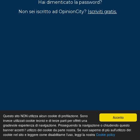
Hai dimenticato la password?
Non sei iscritto ad OpinionCity?
Iscriviti gratis.
Questo sito NON utilizza alcun cookie di profilazione. Sono
Accetto
invece utilizzati cookie tecnici e di terze parti per offrirti una
Regolamento
Privacy
Domande frequenti
Cookie
gradevole esperienza di navigazione. Proseguendo la navigazione o chiudendo questo
policy
banner accetti l' utilizzo dei cookie da parte nostra. Se vuoi saperne di più sull’utilizzo dei
p. iva 13356630155
Copyright © 2026 Advance S.r.L.
cookie nel sito e leggere come disabilitarne l’uso, leggi la nostra
Cookie policy