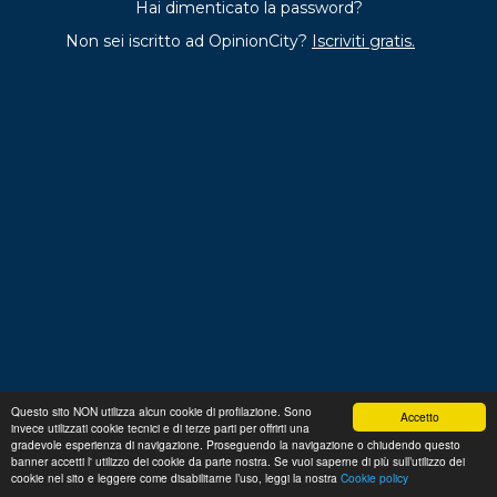
Hai dimenticato la password?
Non sei iscritto ad OpinionCity?
Iscriviti gratis.
Questo sito NON utilizza alcun cookie di profilazione. Sono
Accetto
invece utilizzati cookie tecnici e di terze parti per offrirti una
Regolamento
Privacy
Domande frequenti
Cookie
gradevole esperienza di navigazione. Proseguendo la navigazione o chiudendo questo
policy
banner accetti l' utilizzo dei cookie da parte nostra. Se vuoi saperne di più sull’utilizzo dei
p. iva 13356630155
Copyright © 2026 Advance S.r.L.
cookie nel sito e leggere come disabilitarne l’uso, leggi la nostra
Cookie policy