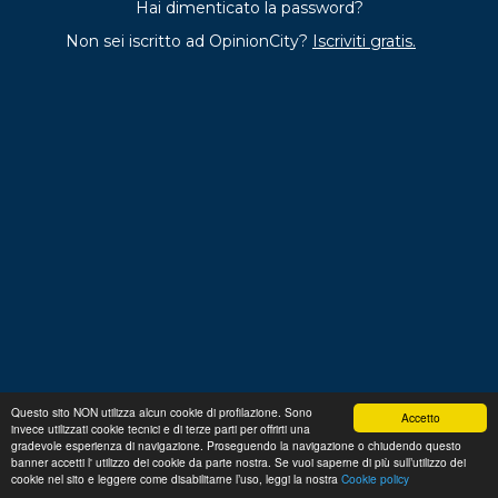
Hai dimenticato la password?
Non sei iscritto ad OpinionCity?
Iscriviti gratis.
Questo sito NON utilizza alcun cookie di profilazione. Sono
Accetto
invece utilizzati cookie tecnici e di terze parti per offrirti una
Regolamento
Privacy
Domande frequenti
Cookie
gradevole esperienza di navigazione. Proseguendo la navigazione o chiudendo questo
policy
banner accetti l' utilizzo dei cookie da parte nostra. Se vuoi saperne di più sull’utilizzo dei
p. iva 13356630155
Copyright © 2026 Advance S.r.L.
cookie nel sito e leggere come disabilitarne l’uso, leggi la nostra
Cookie policy