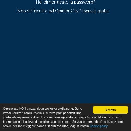
Hai dimenticato la password?
Non sei iscritto ad OpinionCity?
Iscriviti gratis.
Questo sito NON utilizza alcun cookie di profilazione. Sono
Accetto
invece utilizzati cookie tecnici e di terze parti per offrirti una
Regolamento
Privacy
Domande frequenti
Cookie
gradevole esperienza di navigazione. Proseguendo la navigazione o chiudendo questo
policy
banner accetti l' utilizzo dei cookie da parte nostra. Se vuoi saperne di più sull’utilizzo dei
p. iva 13356630155
Copyright © 2026 Advance S.r.L.
cookie nel sito e leggere come disabilitarne l’uso, leggi la nostra
Cookie policy