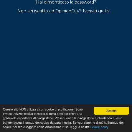
Hai dimenticato la password?
Non sei iscritto ad OpinionCity?
Iscriviti gratis.
Questo sito NON utilizza alcun cookie di profilazione. Sono
Accetto
invece utilizzati cookie tecnici e di terze parti per offrirti una
Regolamento
Privacy
Domande frequenti
Cookie
gradevole esperienza di navigazione. Proseguendo la navigazione o chiudendo questo
policy
banner accetti l' utilizzo dei cookie da parte nostra. Se vuoi saperne di più sull’utilizzo dei
p. iva 13356630155
Copyright © 2026 Advance S.r.L.
cookie nel sito e leggere come disabilitarne l’uso, leggi la nostra
Cookie policy