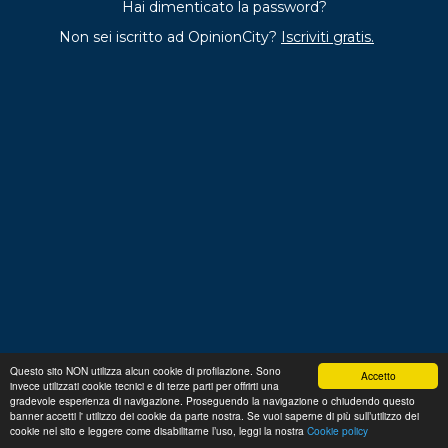
Hai dimenticato la password?
Non sei iscritto ad OpinionCity?
Iscriviti gratis.
Questo sito NON utilizza alcun cookie di profilazione. Sono
Accetto
invece utilizzati cookie tecnici e di terze parti per offrirti una
Regolamento
Privacy
Domande frequenti
Cookie
gradevole esperienza di navigazione. Proseguendo la navigazione o chiudendo questo
policy
banner accetti l' utilizzo dei cookie da parte nostra. Se vuoi saperne di più sull’utilizzo dei
p. iva 13356630155
Copyright © 2026 Advance S.r.L.
cookie nel sito e leggere come disabilitarne l’uso, leggi la nostra
Cookie policy