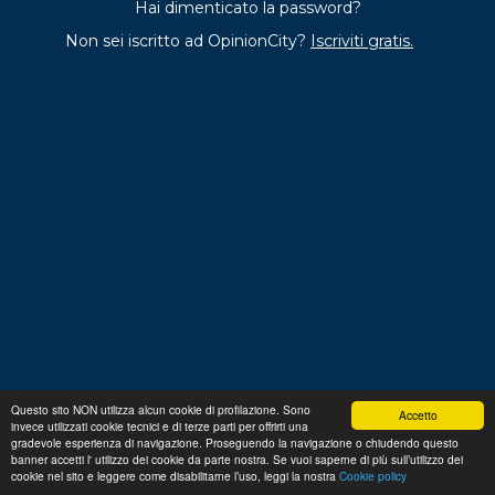
Hai dimenticato la password?
Non sei iscritto ad OpinionCity?
Iscriviti gratis.
Questo sito NON utilizza alcun cookie di profilazione. Sono
Accetto
invece utilizzati cookie tecnici e di terze parti per offrirti una
Regolamento
Privacy
Domande frequenti
Cookie
gradevole esperienza di navigazione. Proseguendo la navigazione o chiudendo questo
policy
banner accetti l' utilizzo dei cookie da parte nostra. Se vuoi saperne di più sull’utilizzo dei
p. iva 13356630155
Copyright © 2026 Advance S.r.L.
cookie nel sito e leggere come disabilitarne l’uso, leggi la nostra
Cookie policy