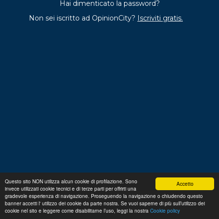
Hai dimenticato la password?
Non sei iscritto ad OpinionCity?
Iscriviti gratis.
Questo sito NON utilizza alcun cookie di profilazione. Sono
Accetto
invece utilizzati cookie tecnici e di terze parti per offrirti una
Regolamento
Privacy
Domande frequenti
Cookie
gradevole esperienza di navigazione. Proseguendo la navigazione o chiudendo questo
policy
banner accetti l' utilizzo dei cookie da parte nostra. Se vuoi saperne di più sull’utilizzo dei
p. iva 13356630155
Copyright © 2026 Advance S.r.L.
cookie nel sito e leggere come disabilitarne l’uso, leggi la nostra
Cookie policy