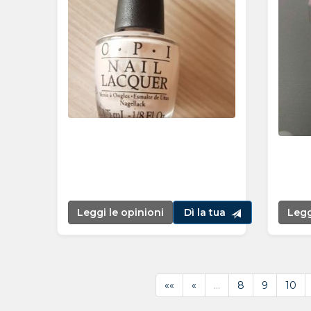
Leggi le opinioni
Dì la tua
Legg
««
«
…
8
9
10