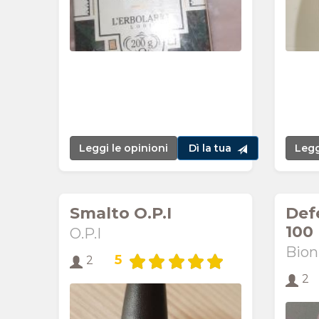
Leggi le opinioni
Dì la tua
Legg
Smalto O.P.I
Def
100
O.P.I
Bion
5
2
2