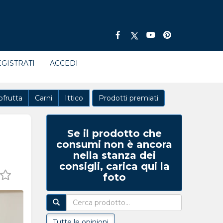
GISTRATI
ACCEDI
ofrutta
Carni
Ittico
Prodotti premiati
Se il prodotto che
consumi non è ancora
nella stanza dei
consigli, carica qui la
foto
Tutte le opinioni