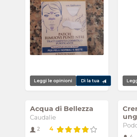
Leggi le opinioni
Dì la tua
Legg
Acqua di Bellezza
Cre
ung
Caudalie
Podo
4
2
4