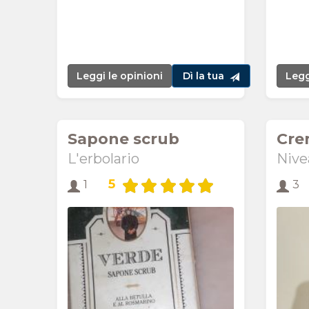
Leggi le opinioni
Dì la tua
Legg
Sapone scrub
Cre
L'erbolario
Nive
5
1
3