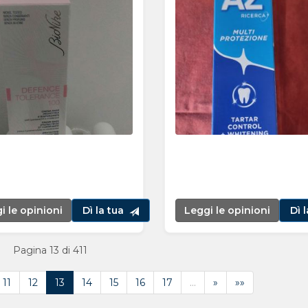
i le opinioni
Dì la tua
Leggi le opinioni
Dì 
Pagina 13 di 411
11
12
13
14
15
16
17
…
»
»»