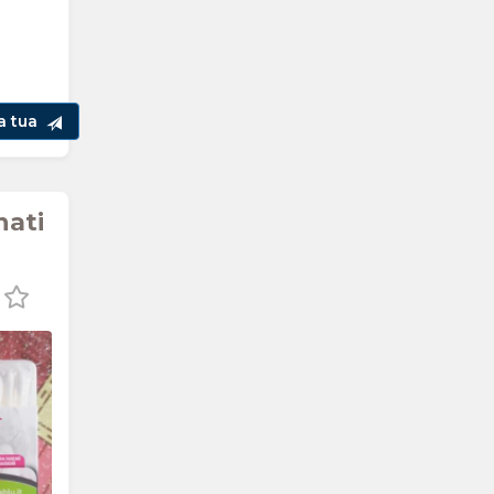
la tua
nati