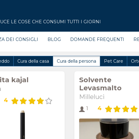
CE LE COSE CHE CONSUMI TUTTI I GIORNI
ZA DEI CONSIGLI
BLOG
DOMANDE FREQUENTI
RE
eddo
Cura della casa
Cura della persona
Pet Care
Ort
ta kajal
Solvente
Levasmalto
a
Milleluci
4
4
1