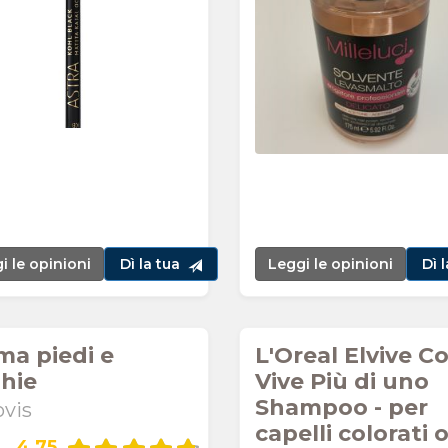
i le opinioni
Dì la tua
Leggi le opinioni
Dì 
ma piedi e
L'Oreal Elvive Co
hie
Vive Più di uno
Shampoo - per
vis
capelli colorati 
4,75