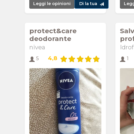
Leggi le opinioni
Dì la tua
Legg
protect&care
Sal
deodorante
pro
nivea
Idrof
4,8
5
1