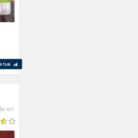
la tua
e srl