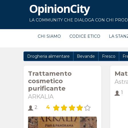
OpinionCity
LA COMMUNITY CHE DIALOGA CON CHI PRODU
CHI SIAMO
CODICE ETICO
LA STAN
Drogheria alimentare
Bevande
Fresco
Fr
Trattamento
Mati
cosmetico
Astr
purificante
1
ARKALIA
4
2