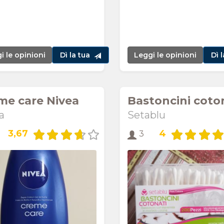
i le opinioni
Dì la tua
Leggi le opinioni
Dì 
me care Nivea
Bastoncini coto
a
Setablu
3,67
4
3