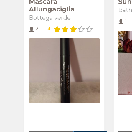
Mascara
Sun
Allungaciglia
Bath
Bottega verde
1
3
2