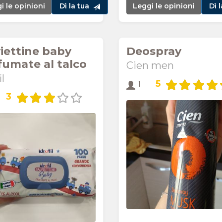
i le opinioni
Dì la tua
Leggi le opinioni
Dì 
viettine baby
Deospray
fumate al talco
Cien men
il
5
1
3