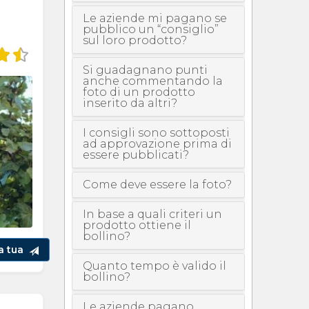
Le aziende mi pagano se
pubblico un “consiglio”
sul loro prodotto?
Si guadagnano punti
anche commentando la
foto di un prodotto
inserito da altri?
I consigli sono sottoposti
ad approvazione prima di
essere pubblicati?
Come deve essere la foto?
In base a quali criteri un
prodotto ottiene il
bollino?
la tua
Quanto tempo è valido il
bollino?
Le aziende pagano