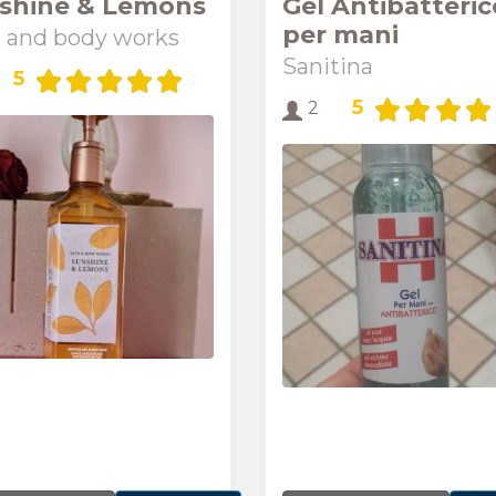
shine & Lemons
Gel Antibatteric
per mani
 and body works
Sanitina
5
5
2