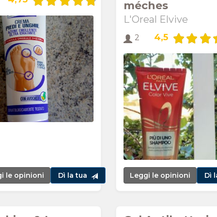
méches
L'Oreal Elvive
4,5
2
i le opinioni
Dì la tua
Leggi le opinioni
Dì 