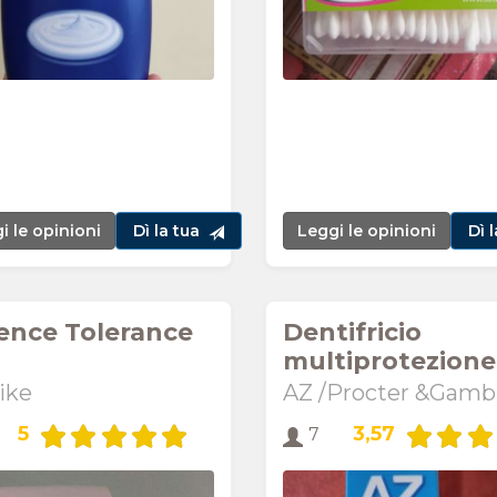
i le opinioni
Dì la tua
Leggi le opinioni
Dì 
ence Tolerance
Dentifricio
multiprotezione
ike
AZ /Procter &Gambl
5
3,57
7