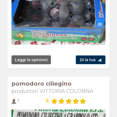
Leggi le opinioni
Dì la tua
pomodoro ciliegino
produttori VITTORIA COLONNA
5
1