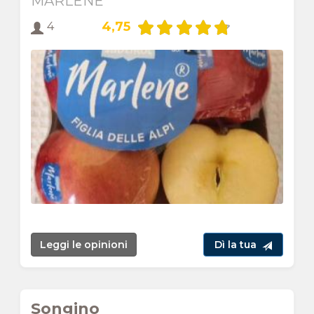
MARLENE
4,75
4
Leggi le opinioni
Dì la tua
Songino