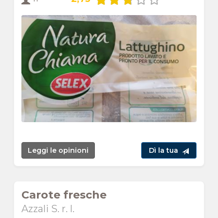
Leggi le opinioni
Dì la tua
Carote fresche
Azzali S. r. l.