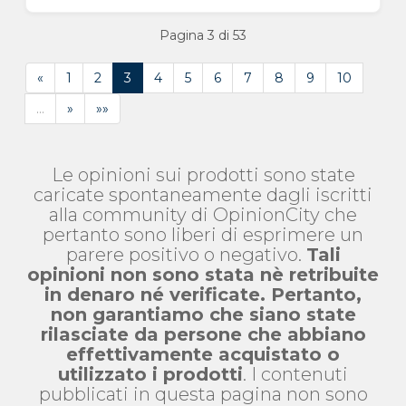
Pagina 3 di 53
«
1
2
3
4
5
6
7
8
9
10
…
»
»»
Le opinioni sui prodotti sono state
caricate spontaneamente dagli iscritti
alla community di OpinionCity che
pertanto sono liberi di esprimere un
parere positivo o negativo.
Tali
opinioni non sono stata nè retribuite
in denaro né verificate. Pertanto,
non garantiamo che siano state
rilasciate da persone che abbiano
effettivamente acquistato o
utilizzato i prodotti
. I contenuti
pubblicati in questa pagina non sono