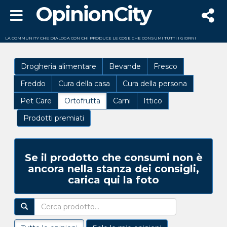
OpinionCity
LA COMMUNITY CHE DIALOGA CON CHI PRODUCE LE COSE CHE CONSUMI TUTTI I GIORNI
Drogheria alimentare
Bevande
Fresco
Freddo
Cura della casa
Cura della persona
Pet Care
Ortofrutta
Carni
Ittico
Prodotti premiati
Se il prodotto che consumi non è
ancora nella stanza dei consigli,
carica qui la foto