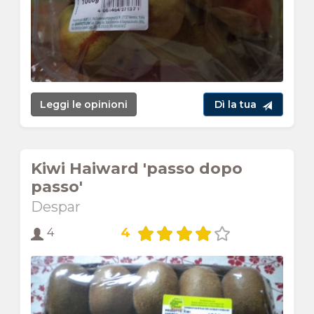
Leggi le opinioni
Dì la tua
Kiwi Haiward 'passo dopo
passo'
Despar
4
4