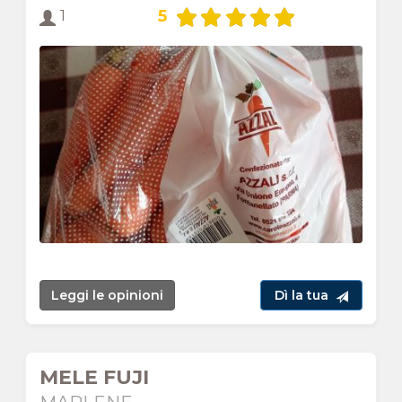
5
1
Leggi le opinioni
Dì la tua
MELE FUJI