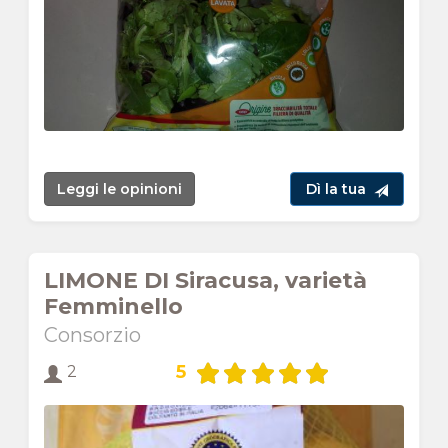
Leggi le opinioni
Dì la tua
LIMONE DI Siracusa, varietà
Femminello
Consorzio
5
2