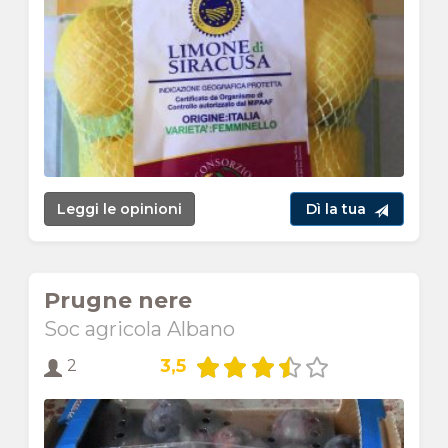
Leggi le opinioni
Dì la tua
Prugne nere
Soc agricola Albano
3,5
2