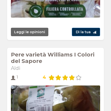
Leggi le opinioni
Dì la tua
Pere varietà Williams I Colori
del Sapore
Aldi
4
1