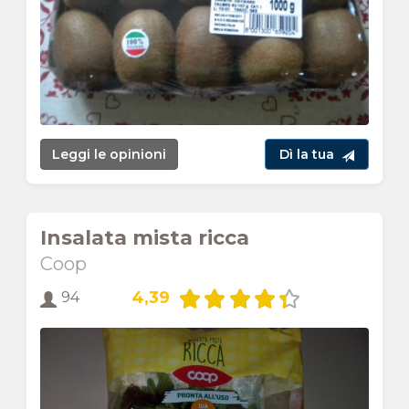
Leggi le opinioni
Dì la tua
Insalata mista ricca
Coop
4,39
94