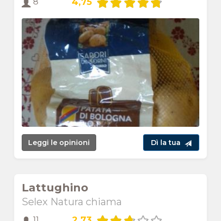
4,75
8
Leggi le opinioni
Dì la tua
Lattughino
Selex Natura chiama
2,73
11