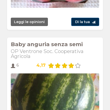
Leggi le opinioni
Dì la tua
Baby anguria senza semi
OP Ventrone Soc. Cooperativa
Agricola
4,17
6