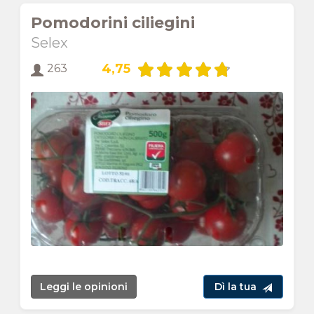
Pomodorini ciliegini
Selex
4,75
263
Leggi le opinioni
Dì la tua