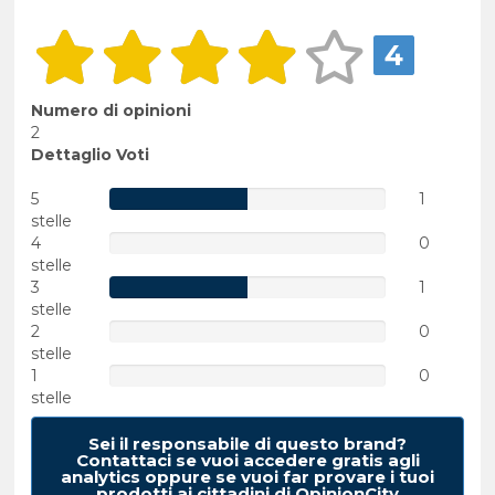
4
Numero di opinioni
2
Dettaglio Voti
5
1
stelle
4
0
stelle
3
1
stelle
2
0
stelle
1
0
stelle
Sei il responsabile di questo brand?
Contattaci se vuoi accedere gratis agli
analytics oppure se vuoi far provare i tuoi
prodotti ai cittadini di OpinionCity