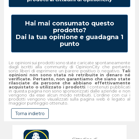
Hai mai consumato questo
prodotto?
Dai la tua opinione e guadagna 1
punto
Le opinioni sui prodotti sono state caricate spontaneamente
dagli iscritti alla community di OpinionCity che pertanto
sono liberi di esprimere un parere positivo o negativo.
Tali
opinioni non sono stata nè retribuite in denaro né
verificate. Pertanto, non garantiamo che siano state
rilasciate da persone che abbiano effettivamente
acquistato o utilizzato i prodotti
. I contenuti pubblicati
in questa pagina non sono sponsorizzati dalle aziende e non
vengono da esse alcun modo retribuiti. L’ordine con cui i
prodotti vengono visualizzati sulla pagina web è legato al
maggior punteggio ottenuto.
Torna indietro