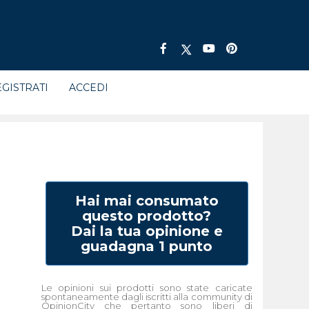
GISTRATI
ACCEDI
Hai mai consumato
questo prodotto?
Dai la tua opinione e
guadagna 1 punto
Le opinioni sui prodotti sono state caricate
spontaneamente dagli iscritti alla community di
OpinionCity che pertanto sono liberi di