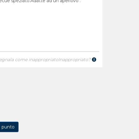
rbecue speziato.Adatte ad un aperitivo .
egnala come inappropriato
Inappropriato?
1 punto