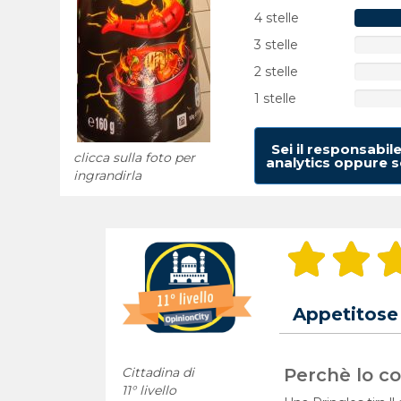
4 stelle
3 stelle
2 stelle
1 stelle
Sei il responsabil
clicca sulla foto per
analytics oppure se
ingrandirla
Appetitose
Cittadina di
Perchè lo con
11° livello