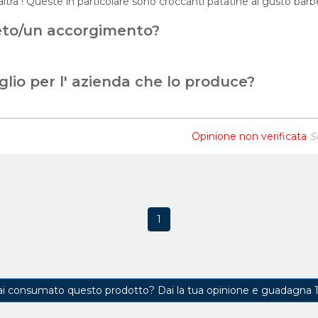
' altra ! Queste in particolare sono croccanti patatine al gusto ba
eto/un accorgimento?
glio per l' azienda che lo produce?
Opinione non verificata
S
1
ai consumato questo prodotto?
Dai la tua opinione e guadagna 