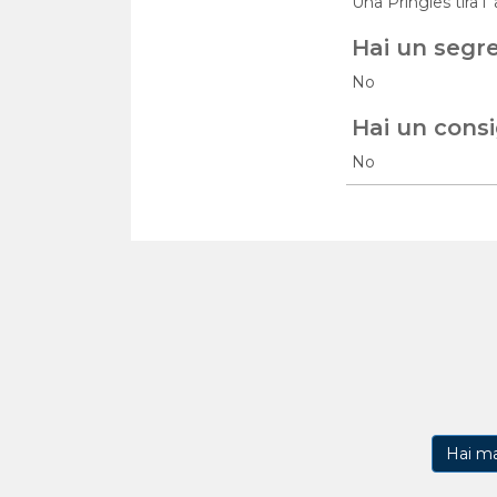
Una Pringles tira l
Hai un segr
No
Hai un consi
No
Hai m