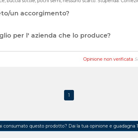
ce, buccia sottile, pochi semi, nessuno scarto. Stupenda. Confez
eto/un accorgimento?
glio per l' azienda che lo produce?
Opinione non verificata
S
1
ai consumato questo prodotto?
Dai la tua opinione e guadagna 