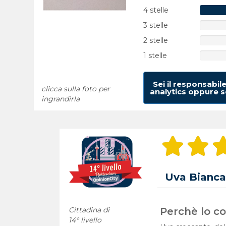
4 stelle
3 stelle
2 stelle
1 stelle
Sei il responsabil
clicca sulla foto per
analytics oppure se
ingrandirla
Uva Bianc
Cittadina di
Perchè lo con
14° livello