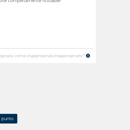
ione completamente riciclabile
egnala come inappropriato
Inappropriato?
1 punto