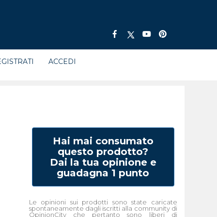
GISTRATI
ACCEDI
Hai mai consumato
questo prodotto?
Dai la tua opinione e
guadagna 1 punto
Le opinioni sui prodotti sono state caricate
spontaneamente dagli iscritti alla community di
OpinionCity che pertanto sono liberi di