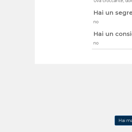
Uva croccante, dol
Hai un segr
no
Hai un consi
no
Hai m