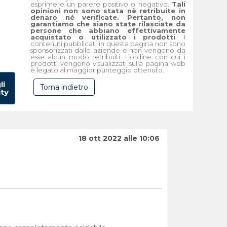
esprimere un parere positivo o negativo.
Tali
opinioni non sono stata nè retribuite in
denaro né verificate. Pertanto, non
garantiamo che siano state rilasciate da
persone che abbiano effettivamente
acquistato o utilizzato i prodotti
. I
contenuti pubblicati in questa pagina non sono
sponsorizzati dalle aziende e non vengono da
esse alcun modo retribuiti. L’ordine con cui i
prodotti vengono visualizzati sulla pagina web
è legato al maggior punteggio ottenuto.
li
Torna indietro
ity
18 ott 2022 alle 10:06