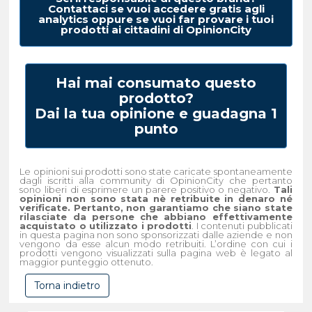
Contattaci se vuoi accedere gratis agli
analytics oppure se vuoi far provare i tuoi
prodotti ai cittadini di OpinionCity
Hai mai consumato questo
prodotto?
Dai la tua opinione e guadagna 1
punto
Le opinioni sui prodotti sono state caricate spontaneamente
dagli iscritti alla community di OpinionCity che pertanto
sono liberi di esprimere un parere positivo o negativo.
Tali
opinioni non sono stata nè retribuite in denaro né
verificate. Pertanto, non garantiamo che siano state
rilasciate da persone che abbiano effettivamente
acquistato o utilizzato i prodotti
. I contenuti pubblicati
in questa pagina non sono sponsorizzati dalle aziende e non
vengono da esse alcun modo retribuiti. L’ordine con cui i
prodotti vengono visualizzati sulla pagina web è legato al
maggior punteggio ottenuto.
Torna indietro