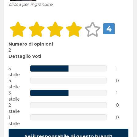
clicca per ingrandire
4
Numero di opinioni
2
Dettaglio Voti
5
1
stelle
4
0
stelle
3
1
stelle
2
0
stelle
1
0
stelle
Sei il responsabile di questo brand?