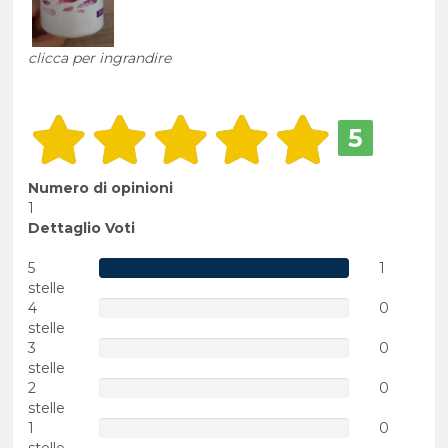
clicca per ingrandire
5
Numero di opinioni
1
Dettaglio Voti
5
1
stelle
4
0
stelle
3
0
stelle
2
0
stelle
1
0
stelle