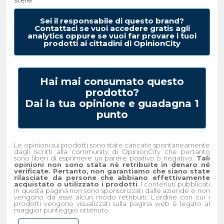
Sei il responsabile di questo brand?
Contattaci se vuoi accedere gratis agli
analytics oppure se vuoi far provare i tuoi
prodotti ai cittadini di OpinionCity
Hai mai consumato questo
prodotto?
Dai la tua opinione e guadagna 1
punto
Le opinioni sui prodotti sono state caricate spontaneamente
dagli iscritti alla community di OpinionCity che pertanto
sono liberi di esprimere un parere positivo o negativo.
Tali
opinioni non sono stata nè retribuite in denaro né
verificate. Pertanto, non garantiamo che siano state
rilasciate da persone che abbiano effettivamente
acquistato o utilizzato i prodotti
. I contenuti pubblicati
in questa pagina non sono sponsorizzati dalle aziende e non
vengono da esse alcun modo retribuiti. L’ordine con cui i
prodotti vengono visualizzati sulla pagina web è legato al
maggior punteggio ottenuto.