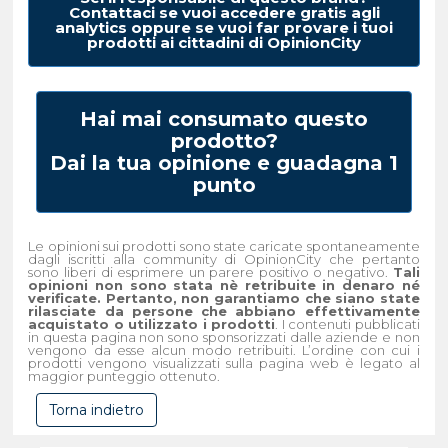
Contattaci se vuoi accedere gratis agli
analytics oppure se vuoi far provare i tuoi
prodotti ai cittadini di OpinionCity
Hai mai consumato questo
prodotto?
Dai la tua opinione e guadagna 1
punto
Le opinioni sui prodotti sono state caricate spontaneamente
dagli iscritti alla community di OpinionCity che pertanto
sono liberi di esprimere un parere positivo o negativo.
Tali
opinioni non sono stata nè retribuite in denaro né
verificate. Pertanto, non garantiamo che siano state
rilasciate da persone che abbiano effettivamente
acquistato o utilizzato i prodotti
. I contenuti pubblicati
in questa pagina non sono sponsorizzati dalle aziende e non
vengono da esse alcun modo retribuiti. L’ordine con cui i
prodotti vengono visualizzati sulla pagina web è legato al
maggior punteggio ottenuto.
Torna indietro