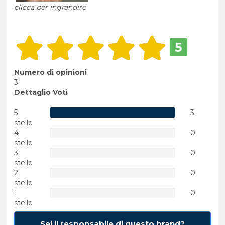
clicca per ingrandire
5
Numero di opinioni
3
Dettaglio Voti
5
3
stelle
4
0
stelle
3
0
stelle
2
0
stelle
1
0
stelle
Sei il responsabile di questo brand?