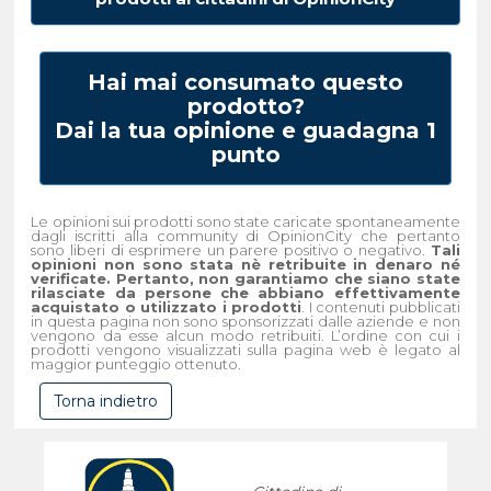
Hai mai consumato questo
prodotto?
Dai la tua opinione e guadagna 1
punto
Le opinioni sui prodotti sono state caricate spontaneamente
dagli iscritti alla community di OpinionCity che pertanto
sono liberi di esprimere un parere positivo o negativo.
Tali
opinioni non sono stata nè retribuite in denaro né
verificate. Pertanto, non garantiamo che siano state
rilasciate da persone che abbiano effettivamente
acquistato o utilizzato i prodotti
. I contenuti pubblicati
in questa pagina non sono sponsorizzati dalle aziende e non
vengono da esse alcun modo retribuiti. L’ordine con cui i
prodotti vengono visualizzati sulla pagina web è legato al
maggior punteggio ottenuto.
Torna indietro