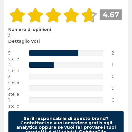
4.67
Numero di opinioni
3
Dettaglio Voti
5
2
stelle
4
1
stelle
3
0
stelle
2
0
stelle
1
0
stelle
Sei il responsabile di questo brand?
Contattaci se vuoi accedere gratis agli
analytics oppure se vuoi far provare i tuoi
prodotti ai cittadini di OpinionCity