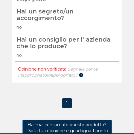
Hai un segreto/un
accorgimento?
no
Hai un consiglio per l' azienda
che lo produce?
no
Opinione non verificata
Segnala come
inappropriato
Inappropriato?
1
Hai mai consumato questo prodotto?
Dai la tua opinione e guadagna 1 punto