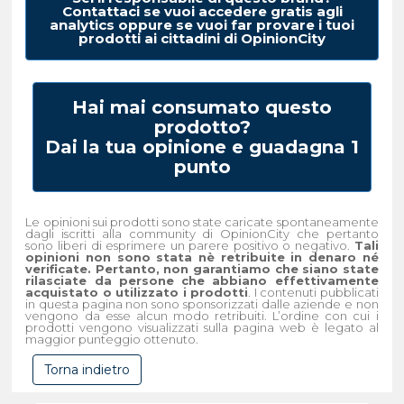
Contattaci se vuoi accedere gratis agli
analytics oppure se vuoi far provare i tuoi
prodotti ai cittadini di OpinionCity
Hai mai consumato questo
prodotto?
Dai la tua opinione e guadagna 1
punto
Le opinioni sui prodotti sono state caricate spontaneamente
dagli iscritti alla community di OpinionCity che pertanto
sono liberi di esprimere un parere positivo o negativo.
Tali
opinioni non sono stata nè retribuite in denaro né
verificate. Pertanto, non garantiamo che siano state
rilasciate da persone che abbiano effettivamente
acquistato o utilizzato i prodotti
. I contenuti pubblicati
in questa pagina non sono sponsorizzati dalle aziende e non
vengono da esse alcun modo retribuiti. L’ordine con cui i
prodotti vengono visualizzati sulla pagina web è legato al
maggior punteggio ottenuto.
Torna indietro