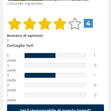
clicca per ingrandire
4
Numero di opinioni
2
Dettaglio Voti
5
1
stelle
4
0
stelle
3
1
stelle
2
0
stelle
1
0
stelle
Sei il responsabile di questo brand?