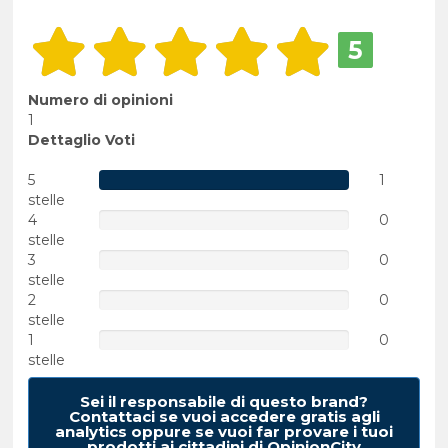
5
Numero di opinioni
1
Dettaglio Voti
5
1
stelle
4
0
stelle
3
0
stelle
2
0
stelle
1
0
stelle
Sei il responsabile di questo brand?
Contattaci se vuoi accedere gratis agli
analytics oppure se vuoi far provare i tuoi
prodotti ai cittadini di OpinionCity