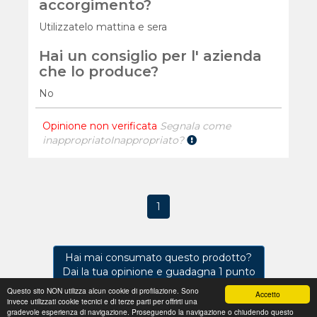
accorgimento?
Utilizzatelo mattina e sera
Hai un consiglio per l' azienda
che lo produce?
No
Opinione non verificata
Segnala come
inappropriato
Inappropriato?
1
Hai mai consumato questo prodotto?
Dai la tua opinione e guadagna 1 punto
Questo sito NON utilizza alcun cookie di profilazione. Sono
Accetto
invece utilizzati cookie tecnici e di terze parti per offrirti una
Regolamento
Privacy
Domande frequenti
Cookie
gradevole esperienza di navigazione. Proseguendo la navigazione o chiudendo questo