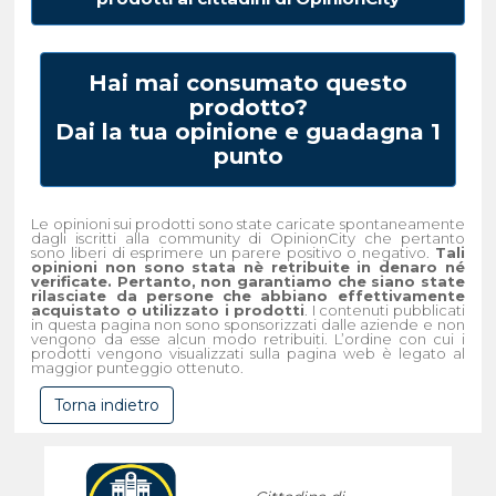
Hai mai consumato questo
prodotto?
Dai la tua opinione e guadagna 1
punto
Le opinioni sui prodotti sono state caricate spontaneamente
dagli iscritti alla community di OpinionCity che pertanto
sono liberi di esprimere un parere positivo o negativo.
Tali
opinioni non sono stata nè retribuite in denaro né
verificate. Pertanto, non garantiamo che siano state
rilasciate da persone che abbiano effettivamente
acquistato o utilizzato i prodotti
. I contenuti pubblicati
in questa pagina non sono sponsorizzati dalle aziende e non
vengono da esse alcun modo retribuiti. L’ordine con cui i
prodotti vengono visualizzati sulla pagina web è legato al
maggior punteggio ottenuto.
Torna indietro