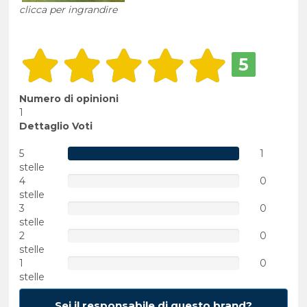
clicca per ingrandire
5
Numero di opinioni
1
Dettaglio Voti
5
1
stelle
4
0
stelle
3
0
stelle
2
0
stelle
1
0
stelle
Sei il responsabile di questo brand?