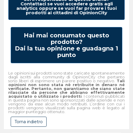
Contattaci se vuoi accedere gratis agli
analytics oppure se vuoi far provare i tuoi
prodotti ai cittadini di OpinionCity
Hai mai consumato questo
prodotto?
Dai la tua opinione e guadagna 1
punto
Le opinioni sui prodotti sono state caricate spontaneamente
dagli iscritti alla community di OpinionCity che pertanto
sono liberi di esprimere un parere positivo o negativo.
Tali
opinioni non sono stata nè retribuite in denaro né
verificate. Pertanto, non garantiamo che siano state
rilasciate da persone che abbiano effettivamente
acquistato o utilizzato i prodotti
. I contenuti pubblicati
in questa pagina non sono sponsorizzati dalle aziende e non
vengono da esse alcun modo retribuiti. L’ordine con cui i
prodotti vengono visualizzati sulla pagina web è legato al
maggior punteggio ottenuto.
Torna indietro