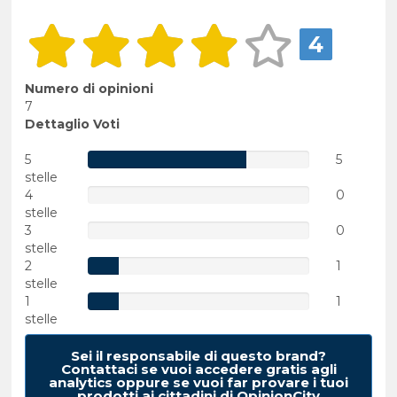
4
Numero di opinioni
7
Dettaglio Voti
5
5
stelle
4
0
stelle
3
0
stelle
2
1
stelle
1
1
stelle
Sei il responsabile di questo brand?
Contattaci se vuoi accedere gratis agli
analytics oppure se vuoi far provare i tuoi
prodotti ai cittadini di OpinionCity