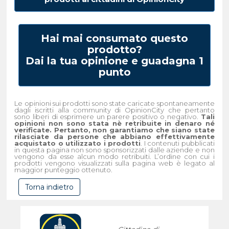
Hai mai consumato questo
prodotto?
Dai la tua opinione e guadagna 1
punto
Le opinioni sui prodotti sono state caricate spontaneamente
dagli iscritti alla community di OpinionCity che pertanto
sono liberi di esprimere un parere positivo o negativo.
Tali
opinioni non sono stata nè retribuite in denaro né
verificate. Pertanto, non garantiamo che siano state
rilasciate da persone che abbiano effettivamente
acquistato o utilizzato i prodotti
. I contenuti pubblicati
in questa pagina non sono sponsorizzati dalle aziende e non
vengono da esse alcun modo retribuiti. L’ordine con cui i
prodotti vengono visualizzati sulla pagina web è legato al
maggior punteggio ottenuto.
Torna indietro