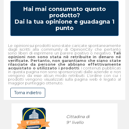
Hai mai consumato questo
prodotto?
Dai la tua opinione e guadagna 1
punto
Le opinioni sui prodotti sono state caricate spontaneamente
dagli iscritti alla community di OpinionCity che pertanto
sono liberi di esprimere un parere positivo o negativo.
Tali
opinioni non sono stata nè retribuite in denaro né
verificate. Pertanto, non garantiamo che siano state
rilasciate da persone che abbiano effettivamente
acquistato o utilizzato i prodotti
. I contenuti pubblicati
in questa pagina non sono sponsorizzati dalle aziende e non
vengono da esse alcun modo retribuiti. L’ordine con cui i
prodotti vengono visualizzati sulla pagina web è legato al
maggior punteggio ottenuto.
Torna indietro
Cittadina di
9° livello