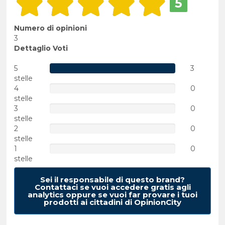
5
Numero di opinioni
3
Dettaglio Voti
5
3
stelle
4
0
stelle
3
0
stelle
2
0
stelle
1
0
stelle
Sei il responsabile di questo brand?
Contattaci se vuoi accedere gratis agli
analytics oppure se vuoi far provare i tuoi
prodotti ai cittadini di OpinionCity