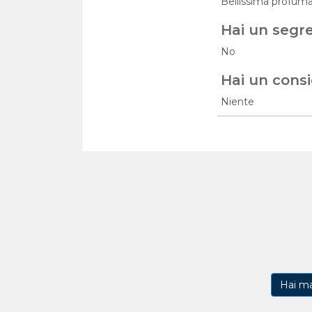
Bellissima profuma
Hai un segr
No
Hai un consi
Niente
Hai m