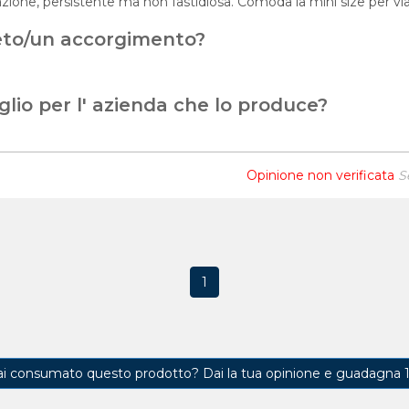
zione, persistente ma non fastidiosa. Comoda la mini size per via
eto/un accorgimento?
glio per l' azienda che lo produce?
Opinione non verificata
S
1
ai consumato questo prodotto?
Dai la tua opinione e guadagna 