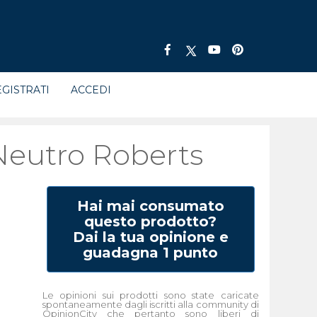
GISTRATI
ACCEDI
 Neutro Roberts
Hai mai consumato
questo prodotto?
Dai la tua opinione e
guadagna 1 punto
Le opinioni sui prodotti sono state caricate
spontaneamente dagli iscritti alla community di
OpinionCity che pertanto sono liberi di