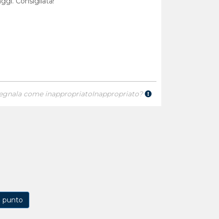
ggi. Consigliata!
egnala come inappropriato
Inappropriato?
1 punto