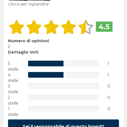
clicca per ingrandire
4.5
Numero di opinioni
2
Dettaglio Voti
5
1
stelle
4
1
stelle
3
0
stelle
2
0
stelle
1
0
stelle
Sei il responsabile di questo brand?