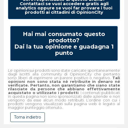
Contattaci se vuoi accedere gratis agli
analytics oppure se vuoi far provare i tuoi
prodotti ai cittadini di OpinionCity
Hai mai consumato questo
prodotto?
Dai la tua opinione e guadagna 1
punto
Le opinioni sui prodotti sono state caricate spontaneamente
dagli iscritti alla community di OpinionCity che pertanto
sono liberi di esprimere un parere positivo o negativo.
Tali
opinioni non sono stata nè retribuite in denaro né
verificate. Pertanto, non garantiamo che siano state
rilasciate da persone che abbiano effettivamente
acquistato o utilizzato i prodotti
. I contenuti pubblicati
in questa pagina non sono sponsorizzati dalle aziende e non
vengono da esse alcun modo retribuiti. L’ordine con cui i
prodotti vengono visualizzati sulla pagina web è legato al
maggior punteggio ottenuto.
Torna indietro