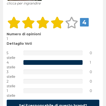
clicca per ingrandire
4
Numero di opinioni
1
Dettaglio Voti
5
0
stelle
4
1
stelle
3
0
stelle
2
0
stelle
1
0
stelle
Sei il responsabile di questo brand?