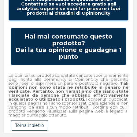
Contattaci se vuoi accedere gratis agli
analytics oppure se vuoi far provare i tuoi
prodotti ai cittadini di OpinionCity
Hai mai consumato questo
prodotto?
Dai la tua opinione e guadagna 1
punto
Le opinioni sui prodotti sono state caricate spontaneamente
dagli iscritti alla community di OpinionCity che pertanto
sono liberi di esprimere un parere positivo o negativo.
Tali
opinioni non sono stata nè retribuite in denaro né
verificate. Pertanto, non garantiamo che siano state
rilasciate da persone che abbiano effettivamente
acquistato o utilizzato i prodotti
. I contenuti pubblicati
in questa pagina non sono sponsorizzati dalle aziende e non
vengono da esse alcun modo retribuiti. L’ordine con cui i
prodotti vengono visualizzati sulla pagina web è legato al
maggior punteggio ottenuto.
Torna indietro