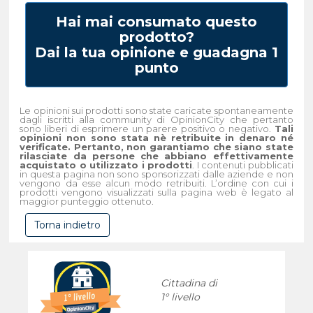
Hai mai consumato questo
prodotto?
Dai la tua opinione e guadagna 1
punto
Le opinioni sui prodotti sono state caricate spontaneamente
dagli iscritti alla community di OpinionCity che pertanto
sono liberi di esprimere un parere positivo o negativo.
Tali
opinioni non sono stata nè retribuite in denaro né
verificate. Pertanto, non garantiamo che siano state
rilasciate da persone che abbiano effettivamente
acquistato o utilizzato i prodotti
. I contenuti pubblicati
in questa pagina non sono sponsorizzati dalle aziende e non
vengono da esse alcun modo retribuiti. L’ordine con cui i
prodotti vengono visualizzati sulla pagina web è legato al
maggior punteggio ottenuto.
Torna indietro
Cittadina di
1° livello