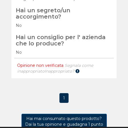
Hai un segreto/un
accorgimento?
No
Hai un consiglio per l' azienda
che lo produce?
No
Opinione non verificata
Segnala come
inappropriato
Inappropriato?
1
Hai mai consumato questo prodotto?
Dai la tua opinione e guadagna 1 punto