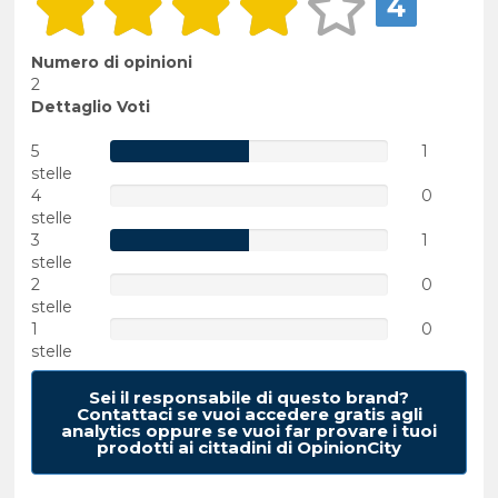
4
Numero di opinioni
2
Dettaglio Voti
5
1
stelle
4
0
stelle
3
1
stelle
2
0
stelle
1
0
stelle
Sei il responsabile di questo brand?
Contattaci se vuoi accedere gratis agli
analytics oppure se vuoi far provare i tuoi
prodotti ai cittadini di OpinionCity