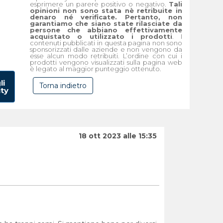
esprimere un parere positivo o negativo.
Tali
opinioni non sono stata nè retribuite in
denaro né verificate. Pertanto, non
garantiamo che siano state rilasciate da
persone che abbiano effettivamente
acquistato o utilizzato i prodotti
. I
contenuti pubblicati in questa pagina non sono
sponsorizzati dalle aziende e non vengono da
esse alcun modo retribuiti. L’ordine con cui i
prodotti vengono visualizzati sulla pagina web
è legato al maggior punteggio ottenuto.
li
Torna indietro
ity
18 ott 2023 alle 15:35