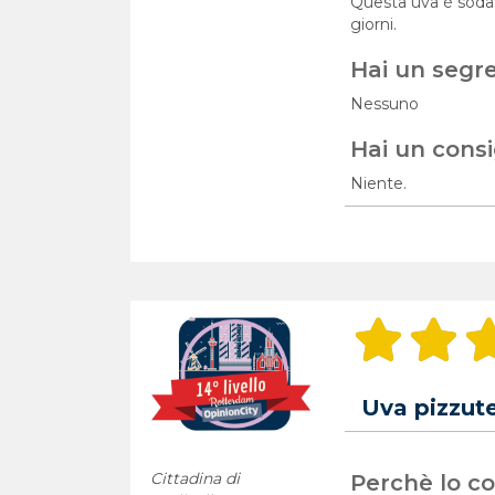
Questa uva è soda,
giorni.
Hai un segr
Nessuno
Hai un consi
Niente.
Uva pizzute
Cittadina di
Perchè lo con