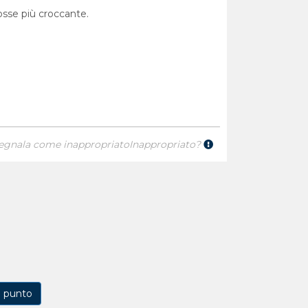
fosse più croccante.
egnala come inappropriato
Inappropriato?
1 punto