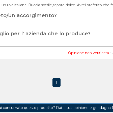
un uva italiana. Buccia sottile,sapore dolce. Avrei preferito che 
eto/un accorgimento?
glio per l' azienda che lo produce?
Opinione non verificata
S
1
ai consumato questo prodotto?
Dai la tua opinione e guadagna 