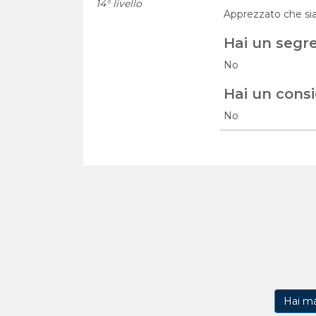
14° livello
Apprezzato che sia 
Hai un segr
No
Hai un consi
No
Hai m