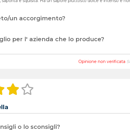
 saporita e squisita. Ha un sapore piuttosto dolce e intenso e no
eto/un accorgimento?
glio per l' azienda che lo produce?
Opinione non verificata
S
lla
sigli o lo sconsigli?