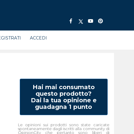
GISTRATI
ACCEDI
Hai mai consumato
questo prodotto?
Dai la tua opinione e
guadagna 1 punto
Le opinioni sui prodotti sono state caricate
spontaneamente dagli iscritti alla community di
OpinionCity che pertanto sono liberi di