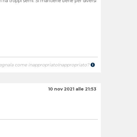
n ha troppi semi. Si mantiene bene per diversi
egnala come inappropriato
Inappropriato?
10 nov 2021 alle 21:53