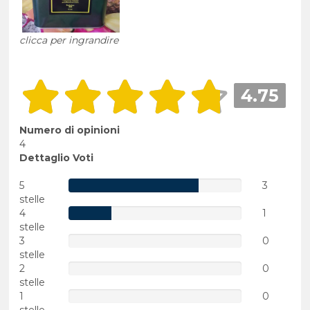
clicca per ingrandire
4.75
Numero di opinioni
4
Dettaglio Voti
5
3
stelle
4
1
stelle
3
0
stelle
2
0
stelle
1
0
stelle