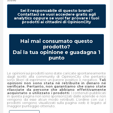
Sei il responsabile di questo brand?
Contattaci se vuoi accedere gratis agli
analytics oppure se vuoi far provare i tuoi
prodotti ai cittadini di OpinionCity
Hai mai consumato questo
prodotto?
Dai la tua opinione e guadagna 1
punto
Le opinioni sui prodotti sono state caricate spontaneamente
dagli iscritti alla community di OpinionCity che pertanto
sono liberi di esprimere un parere positivo o negativo.
Tali
opinioni non sono stata nè retribuite in denaro né
verificate. Pertanto, non garantiamo che siano state
rilasciate da persone che abbiano effettivamente
acquistato o utilizzato i prodotti
. I contenuti pubblicati
in questa pagina non sono sponsorizzati dalle aziende e non
vengono da esse alcun modo retribuiti. L’ordine con cui i
prodotti vengono visualizzati sulla pagina web è legato al
maggior punteggio ottenuto.